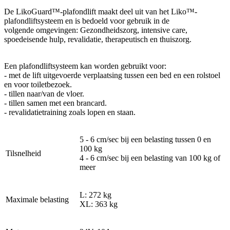
De LikoGuard™-plafondlift maakt deel uit van het Liko™-
plafondliftsysteem en is bedoeld voor gebruik in de
volgende omgevingen: Gezondheidszorg, intensive care,
spoedeisende hulp, revalidatie, therapeutisch en thuiszorg.
Een plafondliftsysteem kan worden gebruikt voor:
- met de lift uitgevoerde verplaatsing tussen een bed en een rolstoel
en voor toiletbezoek.
- tillen naar/van de vloer.
- tillen samen met een brancard.
- revalidatietraining zoals lopen en staan.
5 - 6 cm/sec bij een belasting tussen 0 en
100 kg
Tilsnelheid
4 - 6 cm/sec bij een belasting van 100 kg of
meer
L: 272 kg
Maximale belasting
XL: 363 kg