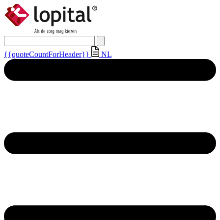
{{quoteCountForHeader}}
NL