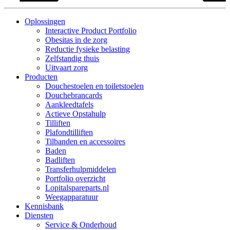
Oplossingen
Interactive Product Portfolio
Obesitas in de zorg
Reductie fysieke belasting
Zelfstandig thuis
Uitvaart zorg
Producten
Douchestoelen en toiletstoelen
Douchebrancards
Aankleedtafels
Actieve Opstahulp
Tilliften
Plafondtilliften
Tilbanden en accessoires
Baden
Badliften
Transferhulpmiddelen
Portfolio overzicht
Lopitalspareparts.nl
Weegapparatuur
Kennisbank
Diensten
Service & Onderhoud