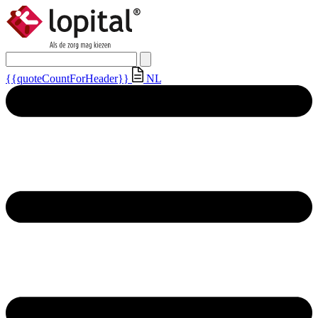
{{quoteCountForHeader}}
NL