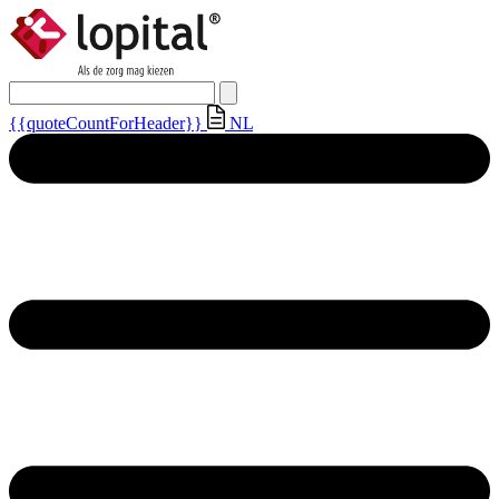
{{quoteCountForHeader}}
NL