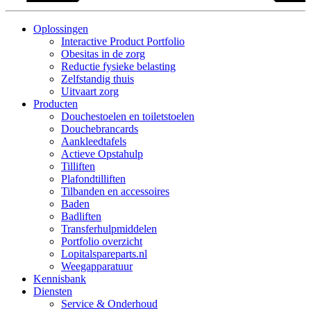
Oplossingen
Interactive Product Portfolio
Obesitas in de zorg
Reductie fysieke belasting
Zelfstandig thuis
Uitvaart zorg
Producten
Douchestoelen en toiletstoelen
Douchebrancards
Aankleedtafels
Actieve Opstahulp
Tilliften
Plafondtilliften
Tilbanden en accessoires
Baden
Badliften
Transferhulpmiddelen
Portfolio overzicht
Lopitalspareparts.nl
Weegapparatuur
Kennisbank
Diensten
Service & Onderhoud