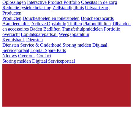
Oplossingen
Interactive Product Portfolio
Obesitas in de zorg
Reductie fysieke belasting
Zelfstandig thuis
Uitvaart zorg
Producten
Producten
Douchestoelen en toiletstoelen
Douchebrancards
Aankleedtafels
Actieve Opstahulp
Tilliften
Plafondtilliften
Tilbanden
en accessoires
Baden
Badliften
Transferhulpmiddelen
Portfolio
overzicht
Lopitalspareparts.nl
Weegapparatuur
Kennisbank
Diensten
Diensten
Service & Onderhoud
Storing melden
Digitaal
Serviceportaal
Lopital Spare Parts
Nieuws
Over ons
Contact
Storing melden
Digitaal Serviceportaal