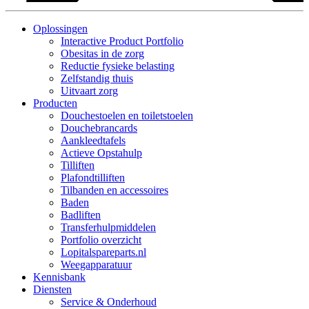
Oplossingen
Interactive Product Portfolio
Obesitas in de zorg
Reductie fysieke belasting
Zelfstandig thuis
Uitvaart zorg
Producten
Douchestoelen en toiletstoelen
Douchebrancards
Aankleedtafels
Actieve Opstahulp
Tilliften
Plafondtilliften
Tilbanden en accessoires
Baden
Badliften
Transferhulpmiddelen
Portfolio overzicht
Lopitalspareparts.nl
Weegapparatuur
Kennisbank
Diensten
Service & Onderhoud