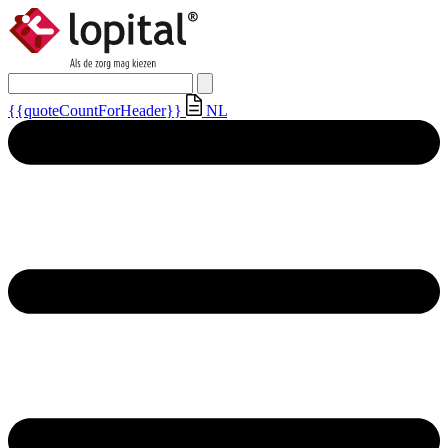
{{quoteCountForHeader}}
NL