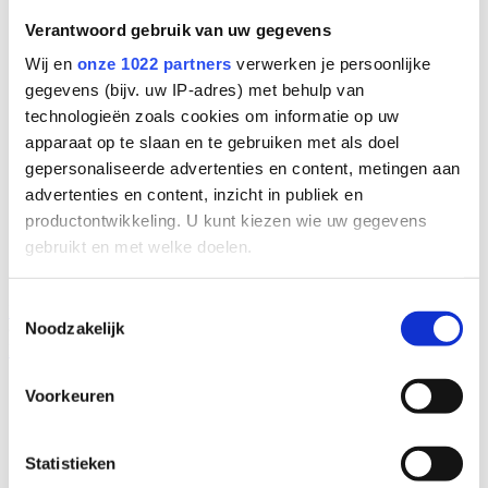
Verantwoord gebruik van uw gegevens
Wij en
onze 1022 partners
verwerken je persoonlijke
gegevens (bijv. uw IP-adres) met behulp van
technologieën zoals cookies om informatie op uw
apparaat op te slaan en te gebruiken met als doel
gepersonaliseerde advertenties en content, metingen aan
advertenties en content, inzicht in publiek en
productontwikkeling. U kunt kiezen wie uw gegevens
gebruikt en met welke doelen.
Als u het toestaat, willen we ook graag:
Toestemmingsselectie
Inschrijven nieuwsbrief
Noodzakelijk
Informatie verzamelen over uw geografische
© 2026 Lopital |
Website door Vrolijk Online
Leverings- en betalingsvoorwaarden.
Cookiebeleid
Privacybeleid
locatie, die tot een paar meter nauwkeurig kan zijn
Uw apparaat identificeren door het actief te
Voorkeuren
scannen op specifieke eigenschappen (fingerprinting)
Lees meer over hoe uw persoonlijke gegevens worden
Statistieken
verwerkt en stel uw voorkeuren in het
detailgedeelte
in.