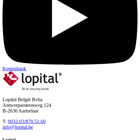
Kennisbank
Lopital België Bvba
Antwerpsesteenweg 124
B-2630 Aartselaar
T:
0032-03/870.51.60
info@lopital.be
Lopital