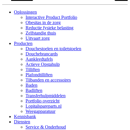
Oplossingen
Interactive Product Portfolio
Obesitas in de zorg
Reductie fysieke belasting
Zelfstandig thuis
Uitvaart zorg
Producten
Douchestoelen en toiletstoelen
Douchebrancards
Aankleedtafels
Actieve Opstahulp
Tilliften
Plafondtilliften
Tilbanden en accessoires
Baden
Badliften
Transferhulpmiddelen
Portfolio overzicht
Lopitalspareparts.nl
Weegapparatuur
Kennisbank
Diensten
Service & Onderhoud