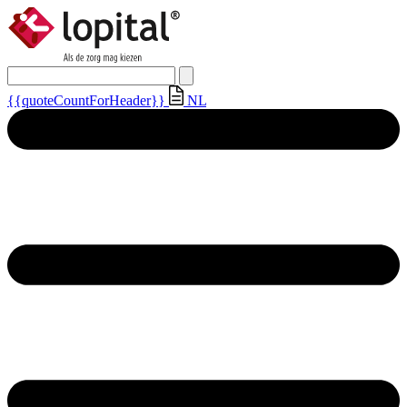
{{quoteCountForHeader}}
NL