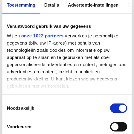
Toestemming
Details
Advertentie-instellingen
Ov
Verantwoord gebruik van uw gegevens
Wij en
onze 1022 partners
verwerken je persoonlijke
gegevens (bijv. uw IP-adres) met behulp van
technologieën zoals cookies om informatie op uw
apparaat op te slaan en te gebruiken met als doel
gepersonaliseerde advertenties en content, metingen aan
advertenties en content, inzicht in publiek en
productontwikkeling. U kunt kiezen wie uw gegevens
gebruikt en met welke doelen.
Als u het toestaat, willen we ook graag:
Toestemmingsselectie
Noodzakelijk
Informatie verzamelen over uw geografische
locatie, die tot een paar meter nauwkeurig kan zijn
Inschrijven nieuwsbrief
Uw apparaat identificeren door het actief te
Voorkeuren
© 2026 Lopital |
Website door Vrolijk Online
scannen op specifieke eigenschappen (fingerprinting)
Leverings- en betalingsvoorwaarden.
Cookiebeleid
Privacybeleid