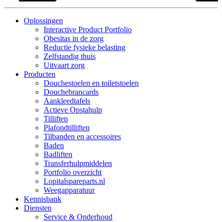
Oplossingen
Interactive Product Portfolio
Obesitas in de zorg
Reductie fysieke belasting
Zelfstandig thuis
Uitvaart zorg
Producten
Douchestoelen en toiletstoelen
Douchebrancards
Aankleedtafels
Actieve Opstahulp
Tilliften
Plafondtilliften
Tilbanden en accessoires
Baden
Badliften
Transferhulpmiddelen
Portfolio overzicht
Lopitalspareparts.nl
Weegapparatuur
Kennisbank
Diensten
Service & Onderhoud