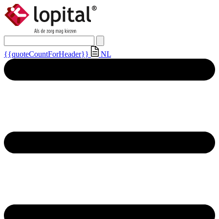
{{quoteCountForHeader}}
NL