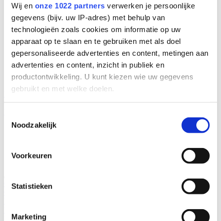
Wij en
onze 1022 partners
verwerken je persoonlijke
gegevens (bijv. uw IP-adres) met behulp van
technologieën zoals cookies om informatie op uw
apparaat op te slaan en te gebruiken met als doel
gepersonaliseerde advertenties en content, metingen aan
advertenties en content, inzicht in publiek en
productontwikkeling. U kunt kiezen wie uw gegevens
gebruikt en met welke doelen.
Inschrijven nieuwsbrief
© 2026 Lopital |
Website door Vrolijk Online
Leverings- en betalingsvoorwaarden.
Cookiebeleid
Privacybeleid
Als u het toestaat, willen we ook graag:
Toestemmingsselectie
Noodzakelijk
Informatie verzamelen over uw geografische
locatie, die tot een paar meter nauwkeurig kan zijn
Uw apparaat identificeren door het actief te
Voorkeuren
scannen op specifieke eigenschappen (fingerprinting)
Lees meer over hoe uw persoonlijke gegevens worden
Oplossingen
Statistieken
verwerkt en stel uw voorkeuren in het
detailgedeelte
in.
Oplossingen
Interactive Product Portfolio
Obesitas in de zorg
U kunt uw toestemming op elk moment wijzigen of
Reductie fysieke belasting
Zelfstandig thuis
Uitvaart zorg
Producten
intrekken in de Cookieverklaring.
Marketing
Producten
Douchestoelen en toiletstoelen
Douchebrancards