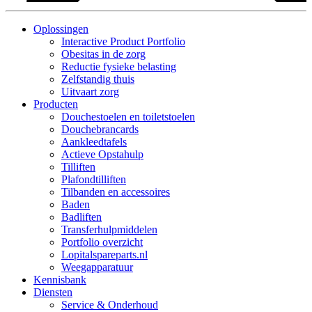
Oplossingen
Interactive Product Portfolio
Obesitas in de zorg
Reductie fysieke belasting
Zelfstandig thuis
Uitvaart zorg
Producten
Douchestoelen en toiletstoelen
Douchebrancards
Aankleedtafels
Actieve Opstahulp
Tilliften
Plafondtilliften
Tilbanden en accessoires
Baden
Badliften
Transferhulpmiddelen
Portfolio overzicht
Lopitalspareparts.nl
Weegapparatuur
Kennisbank
Diensten
Service & Onderhoud