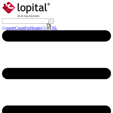
{{quoteCountForHeader}}
NL