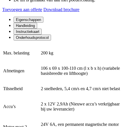
Toevoegen aan offerte
Download brochure
Eigenschappen
Handleiding
Instructiekaart
Onderhoudsprotocol
Max. belasting
200 kg
106 x 69 x 100-110 cm (l x b x h) (variabele
Afmetingen
basisbreedte en lifthoogte)
Tilsnelheid
2 snelheden, 5,4 cm/s en 4,7 cm/s niet belast
2 x 12V 2,9Ah (Nieuwe accu’s verkrijgbaar
Accu’s
bij uw leverancier)
24V 6A, een permanent magnetische motor
Motor mast 2