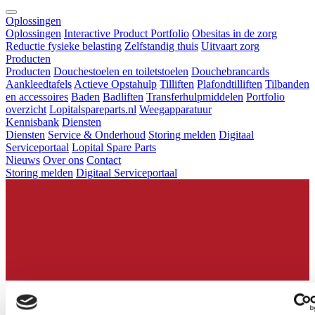
Oplossingen
Oplossingen
Interactive Product Portfolio
Obesitas in de zorg
Reductie fysieke belasting
Zelfstandig thuis
Uitvaart zorg
Producten
Producten
Douchestoelen en toiletstoelen
Douchebrancards
Aankleedtafels
Actieve Opstahulp
Tilliften
Plafondtilliften
Tilbanden
en accessoires
Baden
Badliften
Transferhulpmiddelen
Portfolio
overzicht
Lopitalspareparts.nl
Weegapparatuur
Kennisbank
Diensten
Diensten
Service & Onderhoud
Storing melden
Digitaal
Serviceportaal
Lopital Spare Parts
Nieuws
Over ons
Contact
Storing melden
Digitaal Serviceportaal