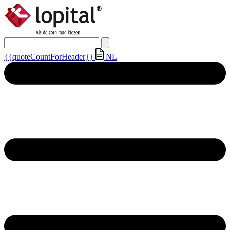
{{quoteCountForHeader}}
NL