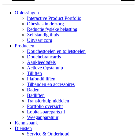
Oplossingen
Interactive Product Portfolio
Obesitas in de zorg
Reductie fysieke belasting
Zelfstandig thuis
Uitvaart zorg
Producten
Douchestoelen en toiletstoelen
Douchebrancards
Aankleedtafels
Actieve Opstahulp
Tilliften
Plafondtilliften
Tilbanden en accessoires
Baden
Badliften
Transferhulpmiddelen
Portfolio overzicht
Lopitalspareparts.nl
Weegapparatuur
Kennisbank
Diensten
Service & Onderhoud