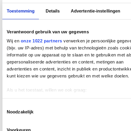
Toestemming
Details
Advertentie-instellingen
Verantwoord gebruik van uw gegevens
Wij en
onze 1022 partners
verwerken je persoonlijke gegev
(bijv. uw IP-adres) met behulp van technologieën zoals cook
informatie op uw apparaat op te slaan en te gebruiken met al
gepersonaliseerde advertenties en content, metingen aan
advertenties en content, inzicht in publiek en productontwikk
NL
kunt kiezen wie uw gegevens gebruikt en met welke doelen.
Als u het toestaat, willen we ook graag:
Informatie verzamelen over uw geografische locatie, d
een paar meter nauwkeurig kan zijn
Toestemmingsselectie
Noodzakelijk
Uw apparaat identificeren door het actief te scannen 
specifieke eigenschappen (fingerprinting)
Lees meer over hoe uw persoonlijke gegevens worden verwe
Voorkeuren