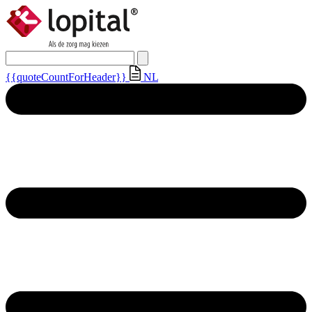
{{quoteCountForHeader}}
NL