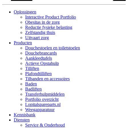
Oplossingen
Interactive Product Portfolio
Obesitas in de zorg
Reductie fysieke belasting
Zelfstandig thuis
Uitvaart zorg
Producten
Douchestoelen en toiletstoelen
Douchebrancards
Aankleedtafels
Actieve Opstahulp
Tilliften
Plafondtilliften
Tilbanden en accessoires
Baden
Badliften
Transferhulpmiddelen
Portfolio overzicht
Lopitalspareparts.nl
Weegapparatuur
Kennisbank
Diensten
Service & Onderhoud