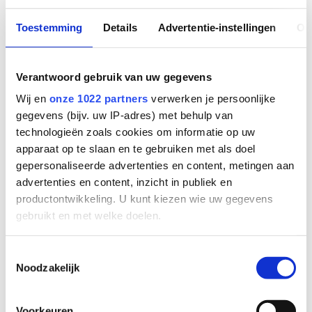
Toestemming
Details
Advertentie-instellingen
Ov
Verantwoord gebruik van uw gegevens
Wij en
onze 1022 partners
verwerken je persoonlijke
gegevens (bijv. uw IP-adres) met behulp van
technologieën zoals cookies om informatie op uw
apparaat op te slaan en te gebruiken met als doel
gepersonaliseerde advertenties en content, metingen aan
advertenties en content, inzicht in publiek en
productontwikkeling. U kunt kiezen wie uw gegevens
gebruikt en met welke doelen.
Als u het toestaat, willen we ook graag:
Toestemmingsselectie
Noodzakelijk
Informatie verzamelen over uw geografische
locatie, die tot een paar meter nauwkeurig kan zijn
Uw apparaat identificeren door het actief te
Voorkeuren