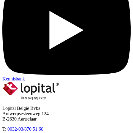
Kennisbank
Lopital België Bvba
Antwerpsesteenweg 124
B-2630 Aartselaar
T:
0032-03/870.51.60