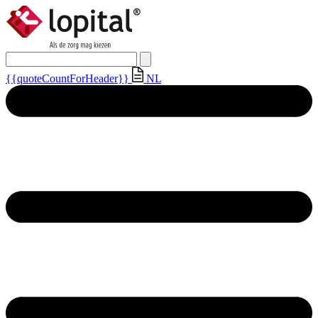
{{quoteCountForHeader}}
NL