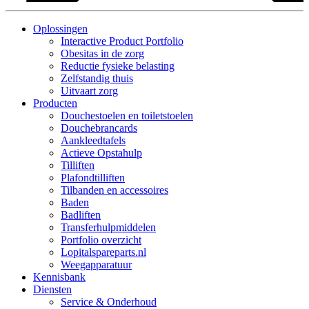
Oplossingen
Interactive Product Portfolio
Obesitas in de zorg
Reductie fysieke belasting
Zelfstandig thuis
Uitvaart zorg
Producten
Douchestoelen en toiletstoelen
Douchebrancards
Aankleedtafels
Actieve Opstahulp
Tilliften
Plafondtilliften
Tilbanden en accessoires
Baden
Badliften
Transferhulpmiddelen
Portfolio overzicht
Lopitalspareparts.nl
Weegapparatuur
Kennisbank
Diensten
Service & Onderhoud