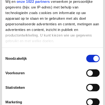
Wij en
onze 1022 partners
verwerken je persoonlijke
gegevens (bijv. uw IP-adres) met behulp van
technologieën zoals cookies om informatie op uw
apparaat op te slaan en te gebruiken met als doel
gepersonaliseerde advertenties en content, metingen aan
advertenties en content, inzicht in publiek en
NL
productontwikkeling. U kunt kiezen wie uw gegevens
gebruikt en met welke doelen.
Als u het toestaat, willen we ook graag:
Toestemmingsselectie
Noodzakelijk
Informatie verzamelen over uw geografische
locatie, die tot een paar meter nauwkeurig kan zijn
Uw apparaat identificeren door het actief te
Voorkeuren
scannen op specifieke eigenschappen (fingerprinting)
Lees meer over hoe uw persoonlijke gegevens worden
Statistieken
verwerkt en stel uw voorkeuren in het
detailgedeelte
in.
U kunt uw toestemming op elk moment wijzigen of
intrekken in de Cookieverklaring.
Marketing