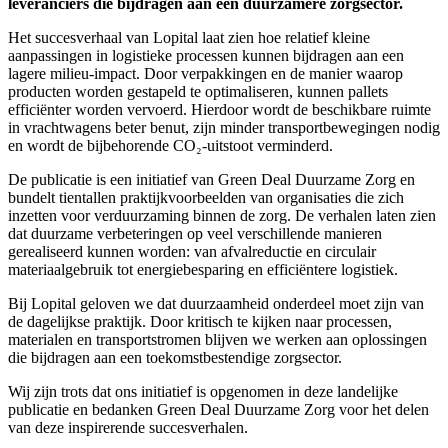
leveranciers die bijdragen aan een duurzamere zorgsector.
Het succesverhaal van Lopital laat zien hoe relatief kleine
aanpassingen in logistieke processen kunnen bijdragen aan een
lagere milieu-impact. Door verpakkingen en de manier waarop
producten worden gestapeld te optimaliseren, kunnen pallets
efficiënter worden vervoerd. Hierdoor wordt de beschikbare ruimte
in vrachtwagens beter benut, zijn minder transportbewegingen nodig
en wordt de bijbehorende CO₂-uitstoot verminderd.
De publicatie is een initiatief van Green Deal Duurzame Zorg en
bundelt tientallen praktijkvoorbeelden van organisaties die zich
inzetten voor verduurzaming binnen de zorg. De verhalen laten zien
dat duurzame verbeteringen op veel verschillende manieren
gerealiseerd kunnen worden: van afvalreductie en circulair
materiaalgebruik tot energiebesparing en efficiëntere logistiek.
Bij Lopital geloven we dat duurzaamheid onderdeel moet zijn van
de dagelijkse praktijk. Door kritisch te kijken naar processen,
materialen en transportstromen blijven we werken aan oplossingen
die bijdragen aan een toekomstbestendige zorgsector.
Wij zijn trots dat ons initiatief is opgenomen in deze landelijke
publicatie en bedanken Green Deal Duurzame Zorg voor het delen
van deze inspirerende succesverhalen.