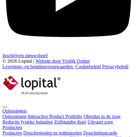
Inschrijven nieuwsbrief
© 2026 Lopital |
Website door Vrolijk Online
Leverings- en betalingsvoorwaarden.
Cookiebeleid
Privacybeleid
Oplossingen
Oplossingen
Interactive Product Portfolio
Obesitas in de zorg
Reductie fysieke belasting
Zelfstandig thuis
Uitvaart zorg
Producten
Producten
Douchestoelen en toiletstoelen
Douchebrancards